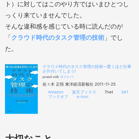
ト）に対してはこのやり方ではいまひとつし
っくり来ていませんでした。
そんな違和感を感じている時に読んだのが
「
クラウド時代のタスク管理の技術
」でし
た。
クラウド時代のタスク管理の技術―驚くほど仕事
が片付いてしまう!
posted with
ヨメレバ
佐々木 正悟 東洋経済新報社 2011-11-25
Amazon
楽天ブックス
7net
bk1
ブックオフ
e-hon
大切なこと